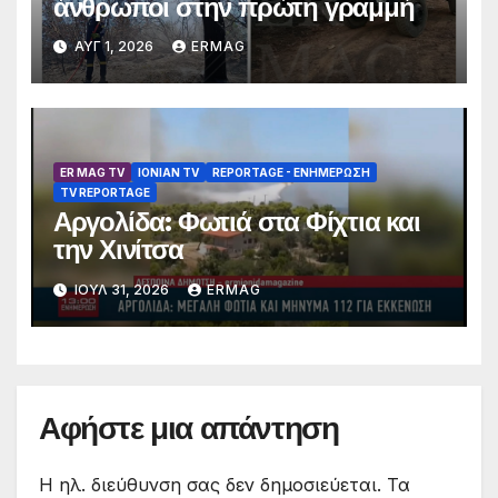
άνθρωποι στην πρώτη γραμμή
ΑΥΓ 1, 2026
ERMAG
ER MAG TV
IONIAN TV
REPORTAGE - EΝΗΜΈΡΩΣΗ
TV REPORTAGE
Αργολίδα: Φωτιά στα Φίχτια και
την Χινίτσα
ΙΟΎΛ 31, 2026
ERMAG
Αφήστε μια απάντηση
Η ηλ. διεύθυνση σας δεν δημοσιεύεται.
Τα