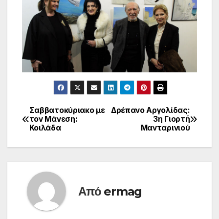
Σαββατοκύριακο με
Δρέπανο Αργολίδας:
Πλοήγηση
τον Μάνεση:
3η Γιορτή
Κοιλάδα
Μανταρινιού
άρθρων
Από
ermag