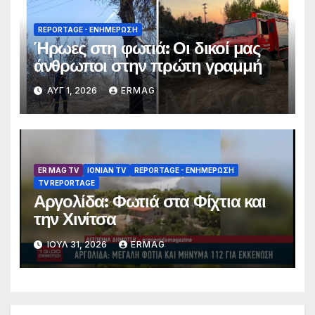
REPORTAGE - EΝΗΜΈΡΩΣΗ
Ήρωες στη φωτιά: Οι δικοί μας
άνθρωποι στην πρώτη γραμμή
ΑΥΓ 1, 2026
ERMAG
ER MAG TV
IONIAN TV
REPORTAGE - EΝΗΜΈΡΩΣΗ
TV REPORTAGE
Αργολίδα: Φωτιά στα Φίχτια και
την Χινίτσα
ΙΟΎΛ 31, 2026
ERMAG