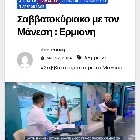
ALPHA TV
ER MAG TV
REPORTAGE - EΝΗΜΈΡΩΣΗ
TV REPORTAGE
Σαββατοκύριακο με τον
Μάνεση : Ερμιόνη
Από
ermag
#Ερμιόνη
,
ΜΆΙ 27, 2024
#Σαββατοκύριακο με το Μάνεση