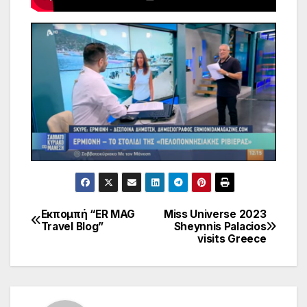
Εκπομπή “ER MAG
Miss Universe 2023
Πλοήγηση
Travel Blog”
Sheynnis Palacios
visits Greece
άρθρων