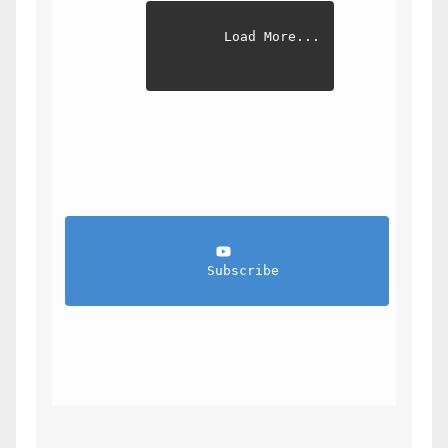
Load More...
                Subscribe            