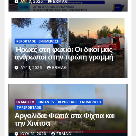
ΑΥΓ 3, 2026
ERMAG
Συνελήφθησαν 2 άτομα
REPORTAGE - EΝΗΜΈΡΩΣΗ
Ήρωες στη φωτιά: Οι δικοί μας
άνθρωποι στην πρώτη γραμμή
ΑΥΓ 1, 2026
ERMAG
ER MAG TV
IONIAN TV
REPORTAGE - EΝΗΜΈΡΩΣΗ
TV REPORTAGE
Αργολίδα: Φωτιά στα Φίχτια και
την Χινίτσα
ΙΟΎΛ 31, 2026
ERMAG