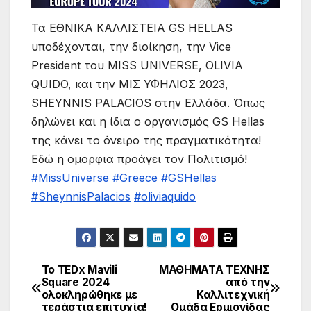
Τα ΕΘΝΙΚΑ ΚΑΛΛΙΣΤΕΙΑ GS HELLAS
υποδέχονται, την διοίκηση, την Vice
President του MISS UNIVERSE, OLIVIA
QUIDO, και την ΜΙΣ ΥΦΗΛΙΟΣ 2023,
SHEYNNIS PALACIOS στην Ελλάδα. Όπως
δηλώνει και η ίδια ο οργανισμός GS Hellas
της κάνει το όνειρο της πραγματικότητα!
Εδώ η ομορφια προάγει τον Πολιτισμό!
#MissUniverse
#Greece
#GSHellas
#SheynnisPalacios
#oliviaquido
Το TEDx Mavili
ΜΑΘΗΜΑΤΑ ΤΕΧΝΗΣ
Πλοήγηση
Square 2024
από την
ολοκληρώθηκε με
Καλλιτεχνική
άρθρων
τεράστια επιτυχία!
Ομάδα Ερμιονίδας