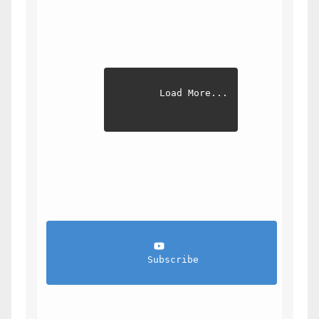
Load More...
                Subscribe            