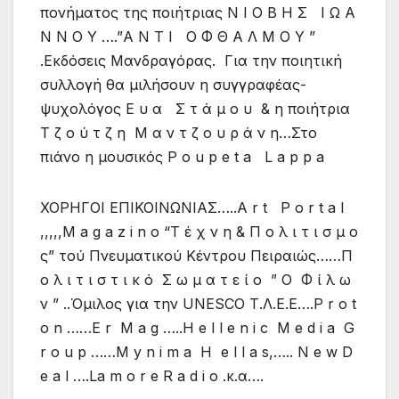
πονήματος της ποιήτριας Ν Ι Ο Β Η Σ Ι Ω Α
Ν Ν Ο Υ ….”Α Ν Τ Ι Ο Φ Θ Α Λ Μ Ο Υ ”
.Εκδόσεις Μανδραγόρας. Για την ποιητική
συλλογή θα μιλήσουν η συγγραφέας-
ψυχολόγος Ε υ α Σ τ ά μ ο υ & η ποιήτρια
Τ ζ ο ύ τ ζ η Μ α ν τ ζ ο υ ρ ά ν η…Στο
πιάνο η μουσικός P o u p e t a L a p p a
ΧΟΡΗΓΟΙ ΕΠΙΚΟΙΝΩΝΙΑΣ…..Α r t P o r t a l
,,,,,M a g a z i n o “T έ χ ν η & Π ο λ ι τ ι σ μ ο
ς” τού Πνευματικού Κέντρου Πειραιώς……Π
ο λ ι τ ι σ τ ι κ ό Σ ω μ α τ ε ί ο ” O Φ ί λ ω
ν ” ..Όμιλος για την UNESCO Τ.Λ.Ε.Ε….P r o t
o n ……E r M a g …..H e l l e n i c M e d i a G
r o u p ……Μ y n i m a H e l l a s,….. N e w D
e a l ….La m o r e R a d i o .κ.α….