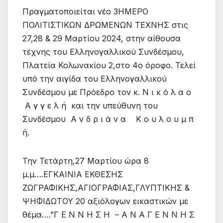
Πραγματοποιείται νέο 3ΗΜΕΡΟ
ΠΟΛΙΤΙΣΤΙΚΩΝ ΔΡΩΜΕΝΩΝ ΤΕΧΝΗΣ στις
27,28 & 29 Μαρτίου 2024, στην αίθουσα
τέχνης του Ελληνογαλλικού Συνδέσμου,
Πλατεία Κολωνακίου 2,στο 4ο όροφο. Τελεί
υπό την αιγίδα του Ελληνογαλλικού
Συνδέσμου με Πρόεδρο τον κ. Ν ι κ ό λ α ο
Α γ γ ε λ ή και την υπεύθυνη του
Συνδέσμου Α ν δ ρ ι ά ν α Κ ο υ λ ο υ μ π
ή.
Την Τετάρτη,27 Μαρτίου ώρα 8
μ.μ….ΕΓΚΑΙΝΙΑ ΕΚΘΕΣΗΣ
ΖΩΓΡΑΦΙΚΗΣ,ΑΓΙΟΓΡΑΦΙΑΣ,ΓΛΥΠΤΙΚΗΣ &
ΨΗΦΙΔΩΤΟΥ 20 αξιόλογων εικαστικών με
θέμα….”Γ Ε Ν Ν Η Σ Η – Α Ν Α Γ Ε Ν Ν Η Σ