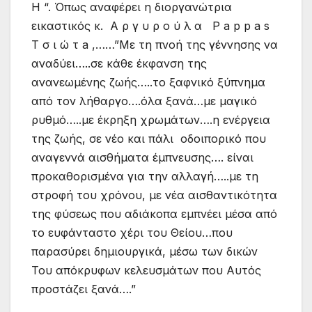
Η “. Όπως αναφέρει η διοργανώτρια
εικαστικός κ. Α ρ γ υ ρ ο ύ λ α P a p p a s
Τ σ ι ώ τ a ,……”Με τη πνοή της γέννησης να
αναδύει…..σε κάθε έκφανση της
ανανεωμένης ζωής…..το ξαφνικό ξύπνημα
από τον λήθαργο….όλα ξανά…με μαγικό
ρυθμό…..με έκρηξη χρωμάτων….η ενέργεια
της ζωής, σε νέο και πάλι οδοιπορικό που
αναγεννά αισθήματα έμπνευσης…. είναι
προκαθορισμένα για την αλλαγή…..με τη
στροφή του χρόνου, με νέα αισθαντικότητα
της φύσεως που αδιάκοπα εμπνέει μέσα από
το ευφάνταστο χέρι του Θείου…που
παρασύρει δημιουργικά, μέσω των δικών
Του απόκρυφων κελευσμάτων που Αυτός
προστάζει ξανά….”