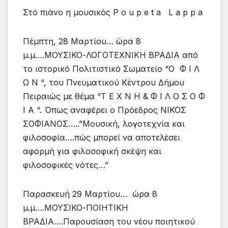
Στό πιάνο η μουσικός P o u p e t a L a p p a
Πέμπτη, 28 Μαρτίου… ώρα 8
μ.μ….ΜΟΥΣΙΚΟ-ΛΟΓΟΤΕΧΝΙΚΗ ΒΡΑΔΙΑ από
το ιστορικό Πολιτιστικό Σωματείο “Ο Φ Ι Λ
Ω Ν “, του Πνευματικού Κέντρου Δήμου
Πειραιώς με θέμα “Τ Ε Χ Ν Η & Φ Ι Λ Ο Σ Ο Φ
Ι Α “. Όπως αναφέρει ο Πρόεδρος ΝΙΚΟΣ
ΣΟΦΙΑΝΟΣ…..”Μουσική, λογοτεχνία και
φιλοσοφία….πώς μπορεί να αποτελέσει
αφορμή για φιλοσοφική σκέψη και
φιλοσοφικές νότες…”
Παρασκευή 29 Μαρτίου… ώρα 8
μ.μ….ΜΟΥΣΙΚΟ-ΠΟΙΗΤΙΚΗ
ΒΡΑΔΙΑ….Παρουσίαση του νέου ποιητικού