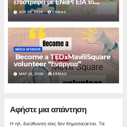
επιστρέφει με ΕΝάΡΓΕΙΑ το
Σάββατο 16 Μαΐου 2026, στο
ΑΠΡ 28, 2026
ERMAG
Συνεδριακό Κέντρο «Κάρολος
Παπούλιας» του Πανεπιστημίου
Ιωαννίνων
MEDIA SPONSOR
Become a TEDxMaviliSquare
volunteer “Ενάργεια”
ΜΑΡ 26, 2026
ERMAG
Αφήστε μια απάντηση
Η ηλ. διεύθυνση σας δεν δημοσιεύεται.
Τα