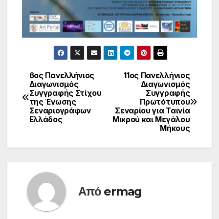
6ος Πανελλήνιος
11oς Πανελλήνιος
Πλοήγηση
Διαγωνισμός
Διαγωνισμός
Συγγραφής Στίχου
Συγγραφής
άρθρων
της Ένωσης
Πρωτότυπου
Σεναριογράφων
Σεναρίου για Ταινία
Ελλάδος
Μικρού και Μεγάλου
Μήκους
Από
ermag