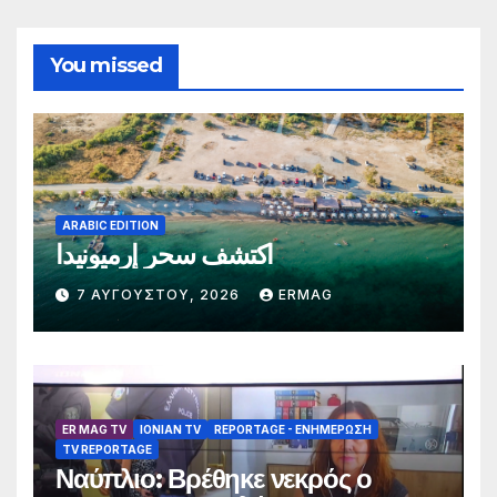
You missed
ARABIC EDITION
اكتشف سحر إرميونيدا
7 ΑΥΓΟΎΣΤΟΥ, 2026
ERMAG
ER MAG TV
IONIAN TV
REPORTAGE - EΝΗΜΈΡΩΣΗ
TV REPORTAGE
Ναύπλιο: Βρέθηκε νεκρός ο