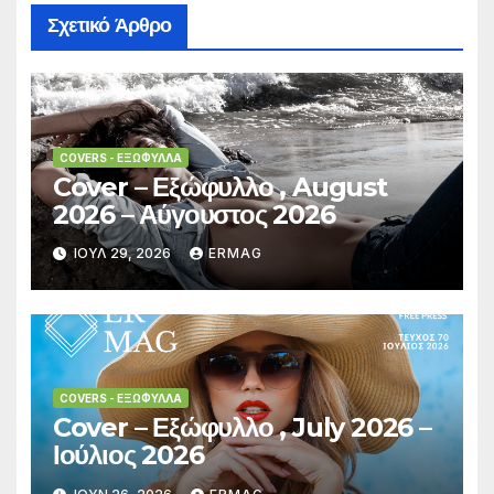
Σχετικό Άρθρο
COVERS - ΕΞΏΦΥΛΛΑ
Cover – Εξώφυλλο , August
2026 – Αύγουστος 2026
ΙΟΎΛ 29, 2026
ERMAG
COVERS - ΕΞΏΦΥΛΛΑ
Cover – Εξώφυλλο , July 2026 –
Ιούλιος 2026