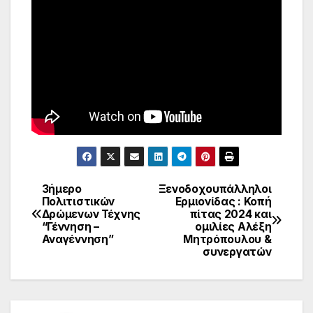
3ήμερο
Ξενοδοχουπάλληλοι
Πλοήγηση
Πολιτιστικών
Ερμιονίδας : Κοπή
Δρώμενων Τέχνης
πίτας 2024 και
άρθρων
“Γέννηση –
ομιλίες Αλέξη
Αναγέννηση”
Μητρόπουλου &
συνεργατών