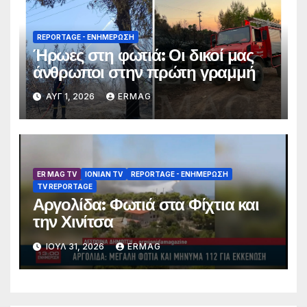
REPORTAGE - EΝΗΜΈΡΩΣΗ
Ήρωες στη φωτιά: Οι δικοί μας
άνθρωποι στην πρώτη γραμμή
ΑΥΓ 1, 2026
ERMAG
ER MAG TV
IONIAN TV
REPORTAGE - EΝΗΜΈΡΩΣΗ
TV REPORTAGE
Αργολίδα: Φωτιά στα Φίχτια και
την Χινίτσα
ΙΟΎΛ 31, 2026
ERMAG