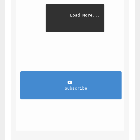
Load More...
                Subscribe            