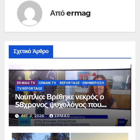
Από
ermag
Σχετικό Άρθρο
ER MAG TV
IONIAN TV
REPORTAGE - EΝΗΜΈΡΩΣΗ
TV REPORTAGE
Ναύπλιο: Βρέθηκε νεκρός ο
58χρονος ψυχολόγος που
αγνοούνταν για αρκετές ημέρες –
ΑΥΓ 3, 2026
ERMAG
Συνελήφθησαν 2 άτομα