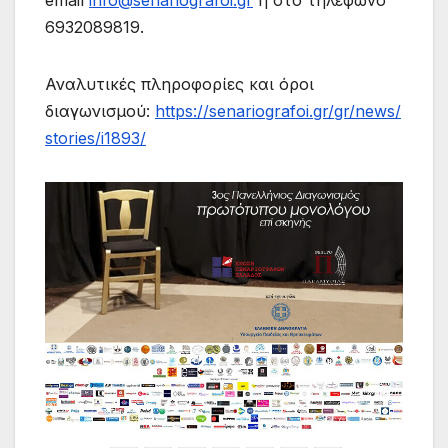
email
info@senariografoi.gr
ή στο τηλέφωνο
6932089819.
Αναλυτικές πληροφορίες και όροι
διαγωνισμού:
https://senariografoi.gr/gr/news/
stories/i1893/