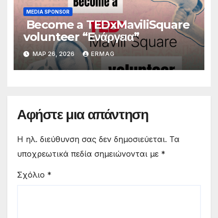
MEDIA SPONSOR
Become a TEDxMaviliSquare
volunteer “Ενάργεια”
ΜΑΡ 26, 2026
ERMAG
Αφήστε μια απάντηση
Η ηλ. διεύθυνση σας δεν δημοσιεύεται.
Τα
υποχρεωτικά πεδία σημειώνονται με
*
Σχόλιο
*