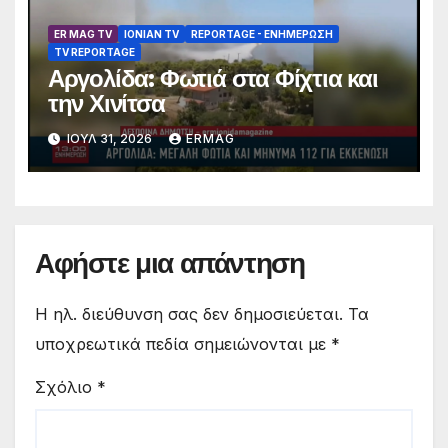
ER MAG TV
IONIAN TV
REPORTAGE - EΝΗΜΈΡΩΣΗ
TV REPORTAGE
Αργολίδα: Φωτιά στα Φίχτια και
την Χινίτσα
ΙΟΎΛ 31, 2026
ERMAG
Αφήστε μια απάντηση
Η ηλ. διεύθυνση σας δεν δημοσιεύεται.
Τα
υποχρεωτικά πεδία σημειώνονται με
*
Σχόλιο
*