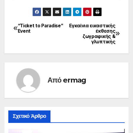
“Ticket to Paradise”
Εγκαίνια εικαστικής
Πλοήγηση
Event
έκθεσης
ζωγραφικής &
άρθρων
γλυπτικής
Από
ermag
Σχετικό Άρθρο