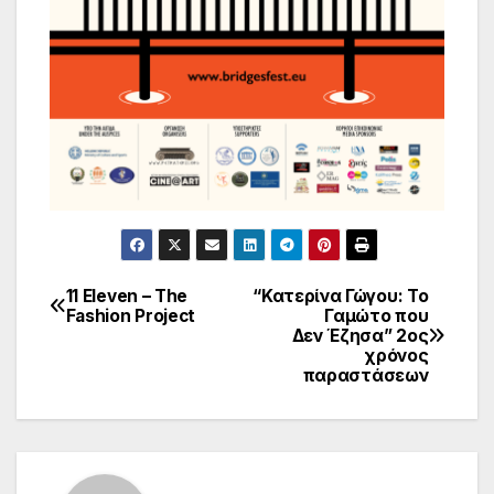
11 Eleven – The
“Κατερίνα Γώγου: Το
Πλοήγηση
Fashion Project
Γαμώτο που
Δεν Έζησα” 2ος
άρθρων
χρόνος
παραστάσεων