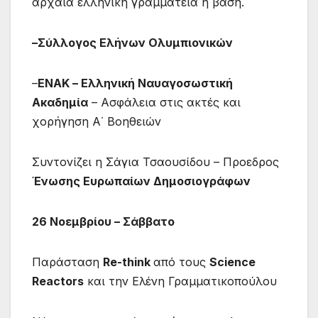
αρχαία ελληνική γραμματεία η βάση.
–
Σύλλογος Ελήνων Ολυμπιονικών
–
ENAK – Ελληνική Ναυαγοσωστική
Ακαδημία
– Ασφάλεια στις ακτές και
χορήγηση Α΄ Βοηθειών
Συντονίζει η Σάγια Τσαουσίδου – Προεδρος
Ένωσης Ευρωπαίων Δημοσιογράφων
26 No
εμβρίου – Σάββατο
Παράσταση
Re-think
από τους
Science
Reactors
και την Ελένη Γραμματικοπούλου