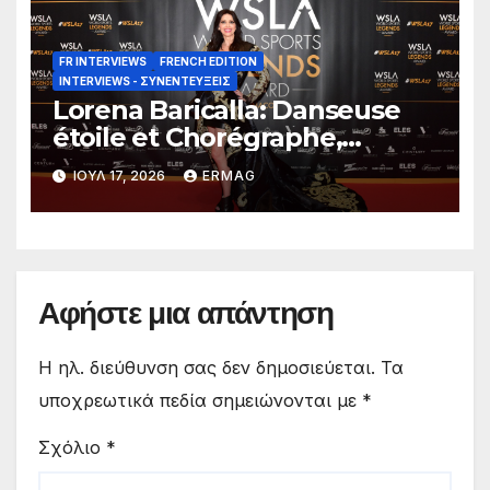
FR INTERVIEWS
FRENCH EDITION
INTERVIEWS - ΣΥΝΕΝΤΕΎΞΕΙΣ
Lorena Baricalla: Danseuse
étoile et Chorégraphe,
Chanteuse, Actrice, Maîtresse
ΙΟΎΛ 17, 2026
ERMAG
de Cérémonie, Auteure et
Productrice.
Αφήστε μια απάντηση
Η ηλ. διεύθυνση σας δεν δημοσιεύεται.
Τα
υποχρεωτικά πεδία σημειώνονται με
*
Σχόλιο
*