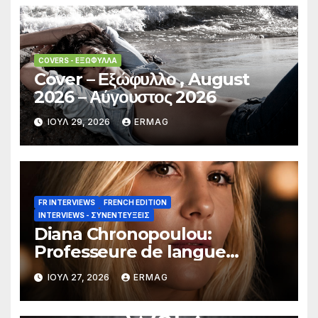
COVERS - ΕΞΏΦΥΛΛΑ
Cover – Εξώφυλλο , August
2026 – Αύγουστος 2026
ΙΟΎΛ 29, 2026
ERMAG
FR INTERVIEWS
FRENCH EDITION
INTERVIEWS - ΣΥΝΕΝΤΕΎΞΕΙΣ
Diana Chronopoulou:
Professeure de langue
française
ΙΟΎΛ 27, 2026
ERMAG