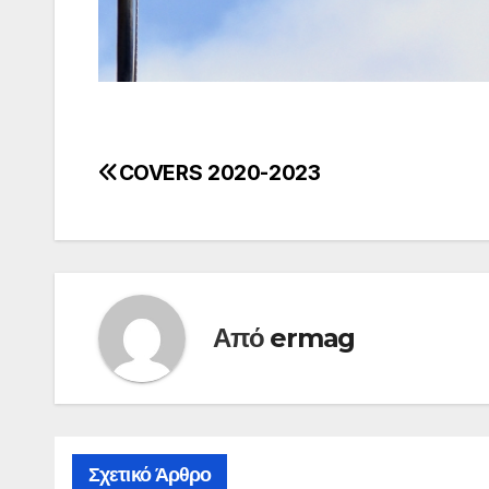
COVERS 2020-2023
Πλοήγηση
άρθρων
Από
ermag
Σχετικό Άρθρο
ARABIC 