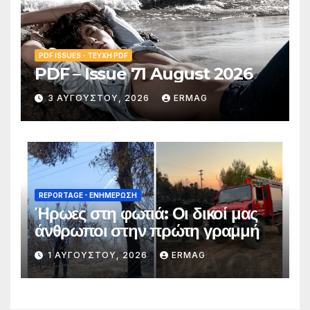
PDF ISSUES - ΤΕΎΧΗ PDF
PDF – Issue 71 August 2026
3 ΑΥΓΟΎΣΤΟΥ, 2026
ERMAG
REPORTAGE - EΝΗΜΈΡΩΣΗ
Ήρωες στη φωτιά: Οι δικοί μας
άνθρωποι στην πρώτη γραμμή
1 ΑΥΓΟΎΣΤΟΥ, 2026
ERMAG