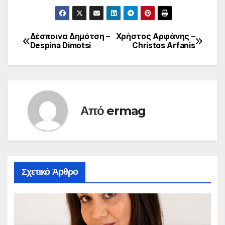
Δέσποινα Δημότση –
Χρήστος Αρφάνης –
Πλοήγηση
Despina Dimotsi
Christos Arfanis
άρθρων
Από
ermag
Σχετικό Άρθρο