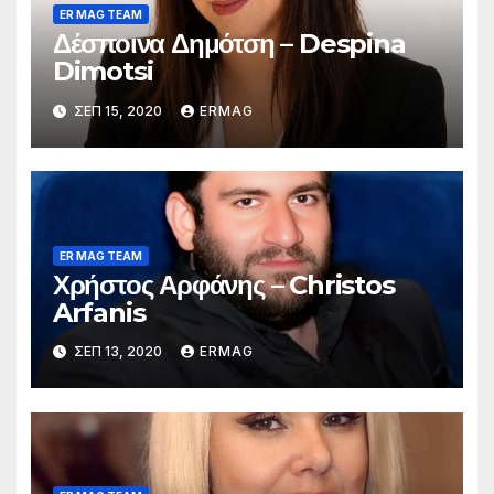
ER MAG TEAM
Δέσποινα Δημότση – Despina
Dimotsi
ΣΕΠ 15, 2020
ERMAG
ER MAG TEAM
Χρήστος Αρφάνης – Christos
Arfanis
ΣΕΠ 13, 2020
ERMAG