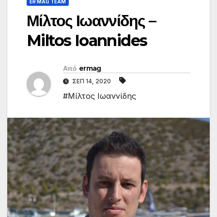
ER MAG TEAM
Μίλτος Ιωαννίδης –
Miltos Ioannides
Από
ermag
ΣΕΠ 14, 2020
#Μίλτος Ιωαννίδης