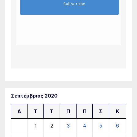
                Subscribe            
Σεπτέμβριος 2020
Δ
Τ
Τ
Π
Π
Σ
Κ
1
2
3
4
5
6