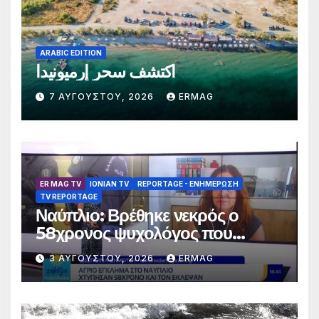
ARABIC EDITION
اكتشف سحر إرميونيدا
7 ΑΥΓΟΎΣΤΟΥ, 2026
ERMAG
ER MAG TV
IONIAN TV
REPORTAGE - EΝΗΜΈΡΩΣΗ
TV REPORTAGE
Ναύπλιο: Βρέθηκε νεκρός ο
58χρονος ψυχολόγος που
αγνοούνταν για αρκετές ημέρες –
3 ΑΥΓΟΎΣΤΟΥ, 2026
ERMAG
Συνελήφθησαν 2 άτομα