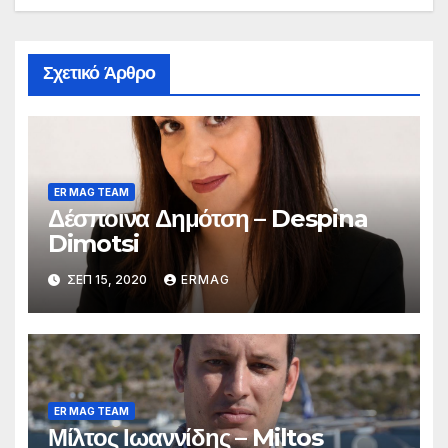
Σχετικό Άρθρο
ER MAG TEAM
Δέσποινα Δημότση – Despina
Dimotsi
ΣΕΠ 15, 2020
ERMAG
ER MAG TEAM
Μίλτος Ιωαννίδης – Miltos