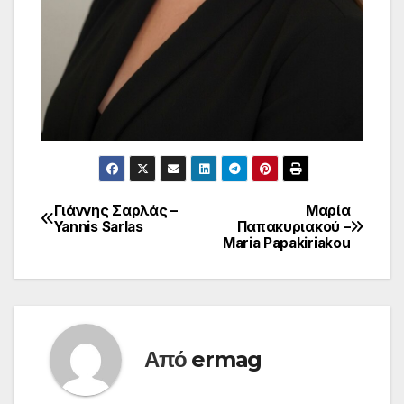
Γιάννης Σαρλάς –
Μαρία
Πλοήγηση
Yannis Sarlas
Παπακυριακού –
Maria Papakiriakou
άρθρων
Από
ermag