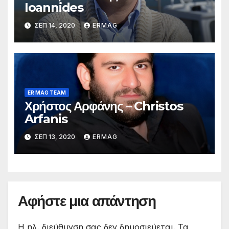
Ioannides
ΣΕΠ 14, 2020
ERMAG
ER MAG TEAM
Χρήστος Αρφάνης – Christos
Arfanis
ΣΕΠ 13, 2020
ERMAG
Αφήστε μια απάντηση
Η ηλ. διεύθυνση σας δεν δημοσιεύεται.
Τα