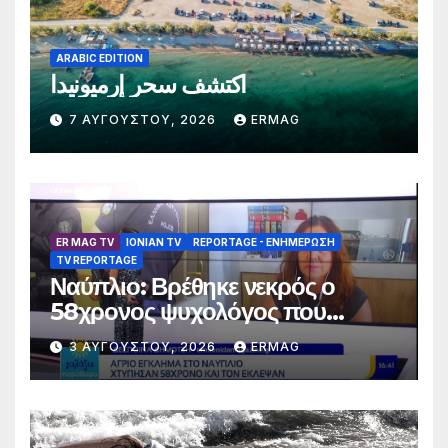
ARABIC EDITION
اكتشف سحر إرميونيدا
7 ΑΥΓΟΎΣΤΟΥ, 2026
ERMAG
ER MAG TV
IONIAN TV
REPORTAGE - EΝΗΜΈΡΩΣΗ
TV REPORTAGE
Ναύπλιο: Βρέθηκε νεκρός ο
58χρονος ψυχολόγος που
αγνοούνταν για αρκετές ημέρες –
3 ΑΥΓΟΎΣΤΟΥ, 2026
ERMAG
Συνελήφθησαν 2 άτομα