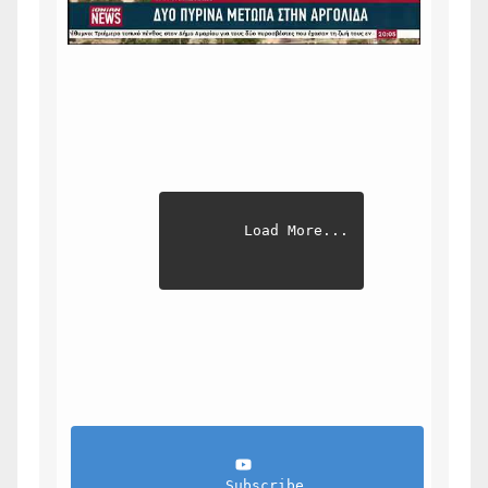
Load More...
                Subscribe            