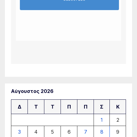
Αύγουστος 2026
Δ
Τ
Τ
Π
Π
Σ
Κ
1
2
3
4
5
6
7
8
9