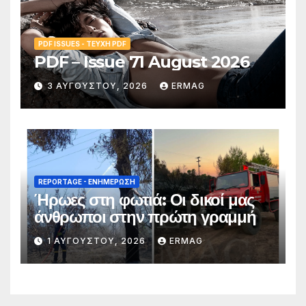
PDF ISSUES - ΤΕΎΧΗ PDF
PDF – Issue 71 August 2026
3 ΑΥΓΟΎΣΤΟΥ, 2026
ERMAG
REPORTAGE - EΝΗΜΈΡΩΣΗ
Ήρωες στη φωτιά: Οι δικοί μας
άνθρωποι στην πρώτη γραμμή
1 ΑΥΓΟΎΣΤΟΥ, 2026
ERMAG