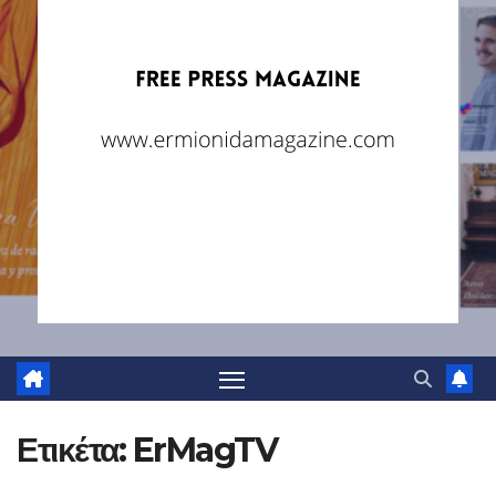
Ετικέτα:
ErMagTV