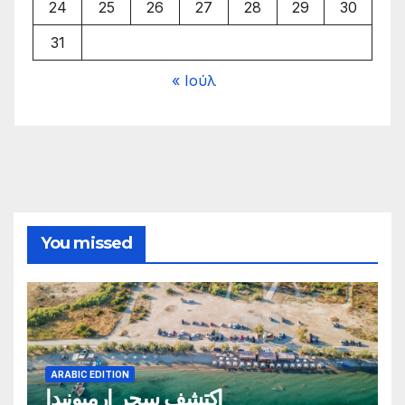
24
25
26
27
28
29
30
31
« Ιούλ
You missed
ARABIC EDITION
اكتشف سحر إرميونيدا