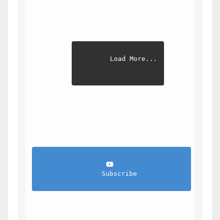
Load More...
                Subscribe            