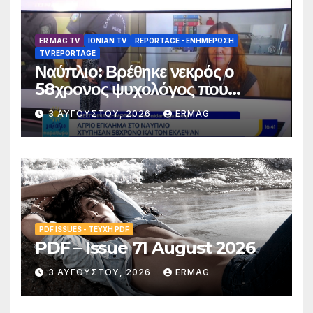
ER MAG TV
IONIAN TV
REPORTAGE - EΝΗΜΈΡΩΣΗ
TV REPORTAGE
Ναύπλιο: Βρέθηκε νεκρός ο
58χρονος ψυχολόγος που
αγνοούνταν για αρκετές ημέρες –
3 ΑΥΓΟΎΣΤΟΥ, 2026
ERMAG
Συνελήφθησαν 2 άτομα
PDF ISSUES - ΤΕΎΧΗ PDF
PDF – Issue 71 August 2026
3 ΑΥΓΟΎΣΤΟΥ, 2026
ERMAG