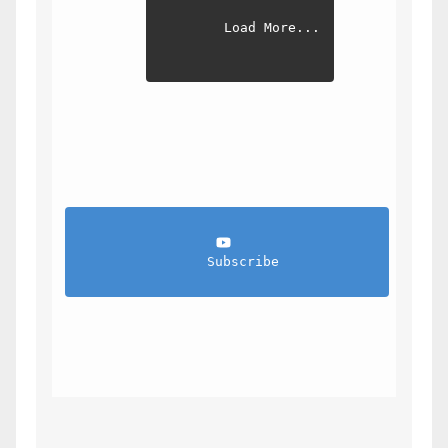
Load More...
                Subscribe            