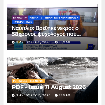
ER MAG TV
IONIAN TV
REPORTAGE - EΝΗΜΈΡΩΣΗ
TV REPORTAGE
Ναύπλιο: Βρέθηκε νεκρός ο
58χρονος ψυχολόγος που
αγνοούνταν για αρκετές ημέρες –
3 ΑΥΓΟΎΣΤΟΥ, 2026
ERMAG
Συνελήφθησαν 2 άτομα
PDF ISSUES - ΤΕΎΧΗ PDF
PDF – Issue 71 August 2026
3 ΑΥΓΟΎΣΤΟΥ, 2026
ERMAG