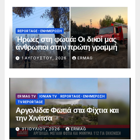
REPORTAGE - EΝΗΜΈΡΩΣΗ
Ήρωες στη φωτιά: Οι δικοί μας
άνθρωποι στην πρώτη γραμμή
1 ΑΥΓΟΎΣΤΟΥ, 2026
ERMAG
ER MAG TV
IONIAN TV
REPORTAGE - EΝΗΜΈΡΩΣΗ
TV REPORTAGE
Αργολίδα: Φωτιά στα Φίχτια και
την Χινίτσα
31 ΙΟΥΛΊΟΥ, 2026
ERMAG