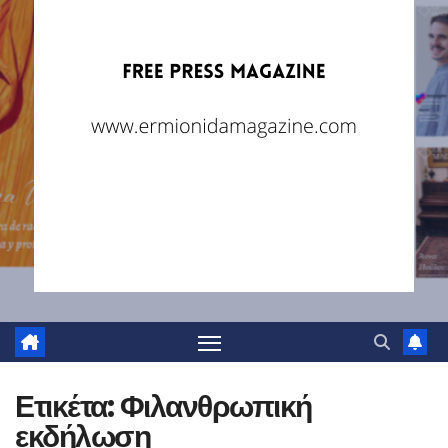
Ετικέτα:
Φιλανθρωπική
εκδήλωση