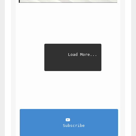
Load More...
                Subscribe            