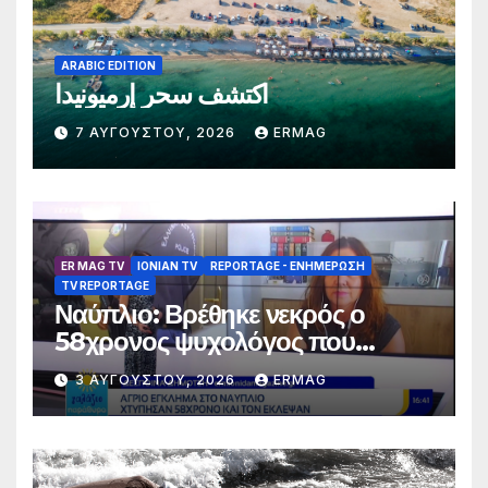
ARABIC EDITION
اكتشف سحر إرميونيدا
7 ΑΥΓΟΎΣΤΟΥ, 2026
ERMAG
ER MAG TV
IONIAN TV
REPORTAGE - EΝΗΜΈΡΩΣΗ
TV REPORTAGE
Ναύπλιο: Βρέθηκε νεκρός ο
58χρονος ψυχολόγος που
αγνοούνταν για αρκετές ημέρες –
3 ΑΥΓΟΎΣΤΟΥ, 2026
ERMAG
Συνελήφθησαν 2 άτομα