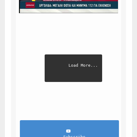
Load More...
                Subscribe            