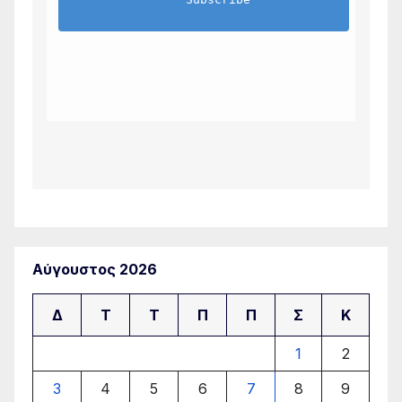
Αύγουστος 2026
Δ
Τ
Τ
Π
Π
Σ
Κ
1
2
3
4
5
6
7
8
9