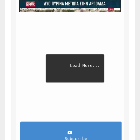
Load More...
                Subscribe            