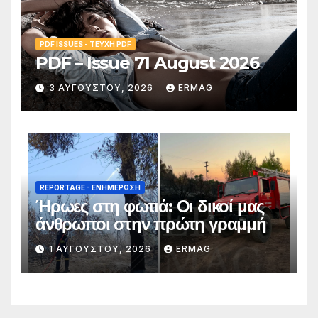
PDF ISSUES - ΤΕΎΧΗ PDF
PDF – Issue 71 August 2026
3 ΑΥΓΟΎΣΤΟΥ, 2026
ERMAG
REPORTAGE - EΝΗΜΈΡΩΣΗ
Ήρωες στη φωτιά: Οι δικοί μας
άνθρωποι στην πρώτη γραμμή
1 ΑΥΓΟΎΣΤΟΥ, 2026
ERMAG