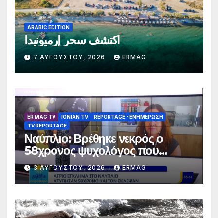
ARABIC EDITION
اكتشف سحر إرميونيدا
7 ΑΥΓΟΎΣΤΟΥ, 2026
ERMAG
ER MAG TV
IONIAN TV
REPORTAGE - EΝΗΜΈΡΩΣΗ
TV REPORTAGE
Ναύπλιο: Βρέθηκε νεκρός ο
58χρονος ψυχολόγος που
αγνοούνταν για αρκετές ημέρες –
3 ΑΥΓΟΎΣΤΟΥ, 2026
ERMAG
Συνελήφθησαν 2 άτομα