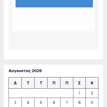
Αύγουστος 2026
Δ
Τ
Τ
Π
Π
Σ
Κ
1
2
3
4
5
6
7
8
9