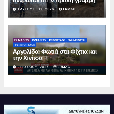
άνθρωποι στην πρώτη γραμμή
1 ΑΥΓΟΎΣΤΟΥ, 2026
ERMAG
ER MAG TV
IONIAN TV
REPORTAGE - EΝΗΜΈΡΩΣΗ
TV REPORTAGE
Αργολίδα: Φωτιά στα Φίχτια και
την Χινίτσα
31 ΙΟΥΛΊΟΥ, 2026
ERMAG