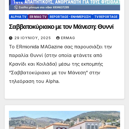
ALPHA TV
ER MAG TV
REPORTAGE - EΝΗΜΈΡΩΣΗ
TV REPORTAGE
Σαββατοκύριακο με τον Μάνεση: Θυννί
29 ΙΟΥΝΊΟΥ, 2025
ERMAG
Το ERmionida MAGazine σας παρουσιάζει την
παραλία Θυννί (στην οποία φτάνετε από
Κρανίδι και Κοιλάδα) μέσω της εκπομπής
“Σαββατοκύριακο με τον Μάνεση” στην
τηλεόραση του Alpha.