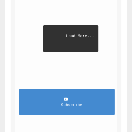
Load More...
                Subscribe            