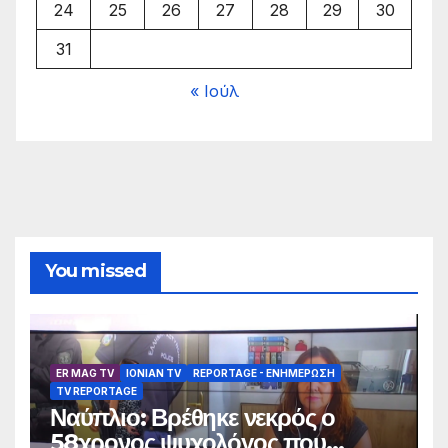
24
25
26
27
28
29
30
31
« Ιούλ
You missed
ER MAG TV
IONIAN TV
REPORTAGE - EΝΗΜΈΡΩΣΗ
TV REPORTAGE
Ναύπλιο: Βρέθηκε νεκρός ο
58χρονος ψυχολόγος που