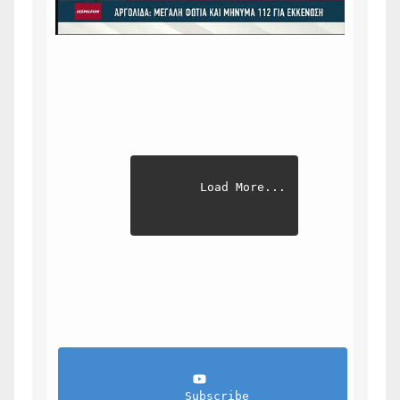
Load More...
                Subscribe            