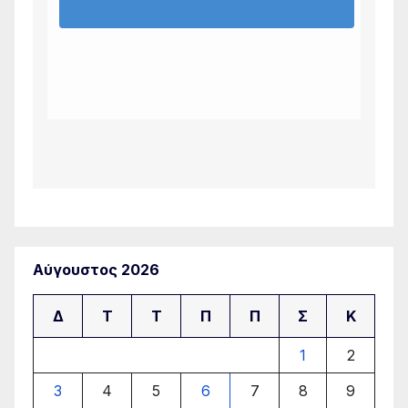
Αύγουστος 2026
Δ
Τ
Τ
Π
Π
Σ
Κ
1
2
3
4
5
6
7
8
9