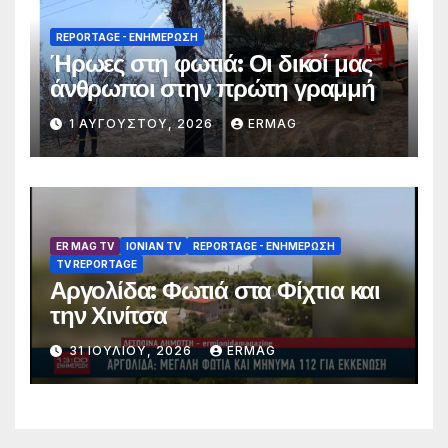
REPORTAGE - EΝΗΜΈΡΩΣΗ
Ήρωες στη φωτιά: Οι δικοί μας
άνθρωποι στην πρώτη γραμμή
1 ΑΥΓΟΎΣΤΟΥ, 2026
ERMAG
ER MAG TV
IONIAN TV
REPORTAGE - EΝΗΜΈΡΩΣΗ
TV REPORTAGE
Αργολίδα: Φωτιά στα Φίχτια και
την Χινίτσα
31 ΙΟΥΛΊΟΥ, 2026
ERMAG