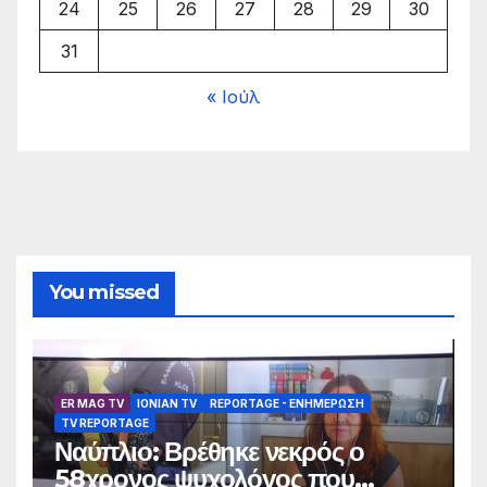
24
25
26
27
28
29
30
31
« Ιούλ
You missed
ER MAG TV
IONIAN TV
REPORTAGE - EΝΗΜΈΡΩΣΗ
TV REPORTAGE
Ναύπλιο: Βρέθηκε νεκρός ο
58χρονος ψυχολόγος που