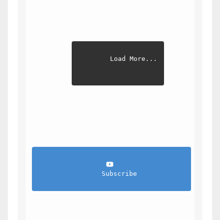
Load More...
                Subscribe            