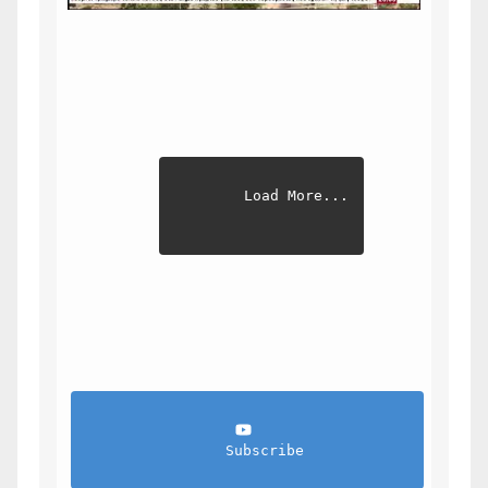
Load More...
                Subscribe            