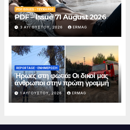
PDF ISSUES - ΤΕΎΧΗ PDF
PDF – Issue 71 August 2026
3 ΑΥΓΟΎΣΤΟΥ, 2026
ERMAG
REPORTAGE - EΝΗΜΈΡΩΣΗ
Ήρωες στη φωτιά: Οι δικοί μας
άνθρωποι στην πρώτη γραμμή
1 ΑΥΓΟΎΣΤΟΥ, 2026
ERMAG