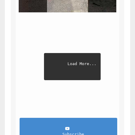
Load More...
                Subscribe            