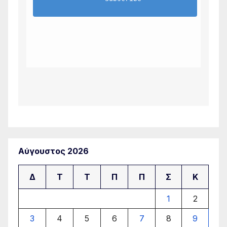
Αύγουστος 2026
Δ
Τ
Τ
Π
Π
Σ
Κ
1
2
3
4
5
6
7
8
9