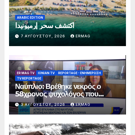
ARABIC EDITION
اكتشف سحر إرميونيدا
7 ΑΥΓΟΎΣΤΟΥ, 2026
ERMAG
ER MAG TV
IONIAN TV
REPORTAGE - EΝΗΜΈΡΩΣΗ
TV REPORTAGE
Ναύπλιο: Βρέθηκε νεκρός ο
58χρονος ψυχολόγος που
αγνοούνταν για αρκετές ημέρες –
3 ΑΥΓΟΎΣΤΟΥ, 2026
ERMAG
Συνελήφθησαν 2 άτομα