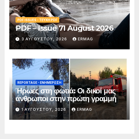
PDF ISSUES - ΤΕΎΧΗ PDF
PDF – Issue 71 August 2026
3 ΑΥΓΟΎΣΤΟΥ, 2026
ERMAG
REPORTAGE - EΝΗΜΈΡΩΣΗ
Ήρωες στη φωτιά: Οι δικοί μας
άνθρωποι στην πρώτη γραμμή
1 ΑΥΓΟΎΣΤΟΥ, 2026
ERMAG