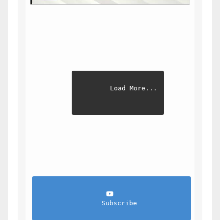
Load More...
                Subscribe            