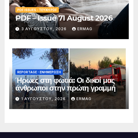
PDF ISSUES - ΤΕΎΧΗ PDF
PDF – Issue 71 August 2026
3 ΑΥΓΟΎΣΤΟΥ, 2026
ERMAG
REPORTAGE - EΝΗΜΈΡΩΣΗ
Ήρωες στη φωτιά: Οι δικοί μας
άνθρωποι στην πρώτη γραμμή
1 ΑΥΓΟΎΣΤΟΥ, 2026
ERMAG