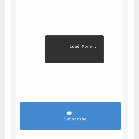
Load More...
                Subscribe            