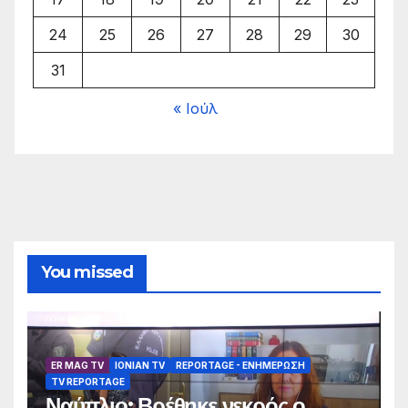
24
25
26
27
28
29
30
31
« Ιούλ
You missed
ER MAG TV
IONIAN TV
REPORTAGE - EΝΗΜΈΡΩΣΗ
TV REPORTAGE
Ναύπλιο: Βρέθηκε νεκρός ο