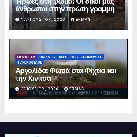
Ήρωες στη φωτιά: Οι δικοί μας
άνθρωποι στην πρώτη γραμμή
1 ΑΥΓΟΎΣΤΟΥ, 2026
ERMAG
ER MAG TV
IONIAN TV
REPORTAGE - EΝΗΜΈΡΩΣΗ
TV REPORTAGE
Αργολίδα: Φωτιά στα Φίχτια και
την Χινίτσα
31 ΙΟΥΛΊΟΥ, 2026
ERMAG