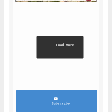
Load More...
                Subscribe            