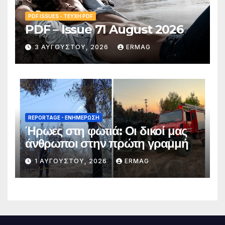
PDF ISSUES - ΤΕΎΧΗ PDF
PDF – Issue 71 August 2026
3 ΑΥΓΟΎΣΤΟΥ, 2026
ERMAG
REPORTAGE - EΝΗΜΈΡΩΣΗ
Ήρωες στη φωτιά: Οι δικοί μας
άνθρωποι στην πρώτη γραμμή
1 ΑΥΓΟΎΣΤΟΥ, 2026
ERMAG