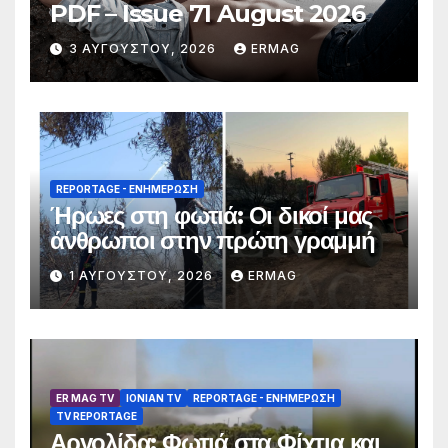
PDF – Issue 71 August 2026
3 ΑΥΓΟΎΣΤΟΥ, 2026
ERMAG
REPORTAGE - EΝΗΜΈΡΩΣΗ
Ήρωες στη φωτιά: Οι δικοί μας
άνθρωποι στην πρώτη γραμμή
1 ΑΥΓΟΎΣΤΟΥ, 2026
ERMAG
ER MAG TV
IONIAN TV
REPORTAGE - EΝΗΜΈΡΩΣΗ
TV REPORTAGE
Αργολίδα: Φωτιά στα Φίχτια και