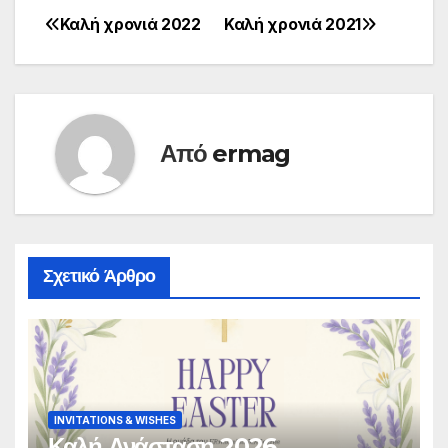
Καλή χρονιά 2022
Καλή χρονιά 2021
Πλοήγηση
άρθρων
Από
ermag
Σχετικό Άρθρο
INVITATIONS & WISHES
Καλή Ανάσταση 2026