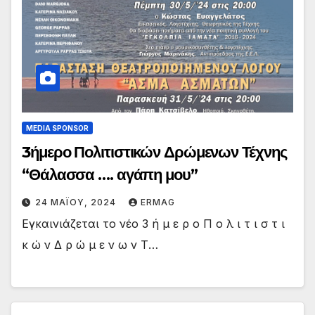
MEDIA SPONSOR
3ήμερο Πολιτιστικών Δρώμενων Τέχνης
“Θάλασσα …. αγάπη μου”
24 ΜΑΪ́ΟΥ, 2024
ERMAG
Εγκαινιάζεται το νέο 3 ή μ ε ρ ο Π ο λ ι τ ι σ τ ι
κ ώ ν Δ ρ ώ μ ε ν ω ν Τ…