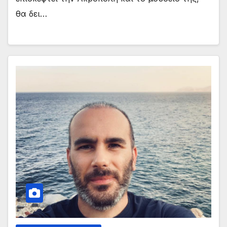
θα δει…